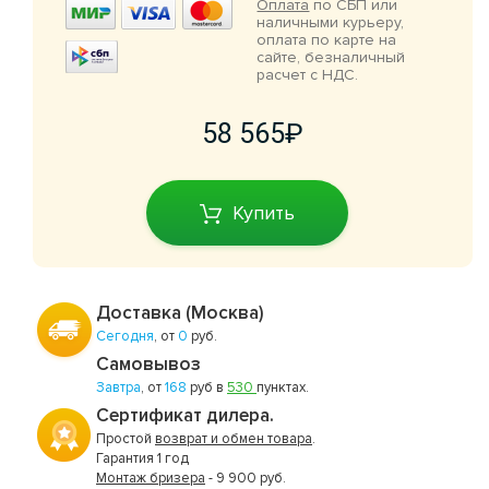
Оплата
по СБП или
наличными курьеру,
оплата по карте на
сайте, безналичный
расчет с НДС.
58 565
Купить
Доставка (Москва)
Сегодня
, от
0
руб.
Самовывоз
Завтра
, от
168
руб в
530
пунктах.
Сертификат дилера.
Простой
возврат и обмен товара
.
Гарантия 1 год
Монтаж бризера
- 9 900 руб.