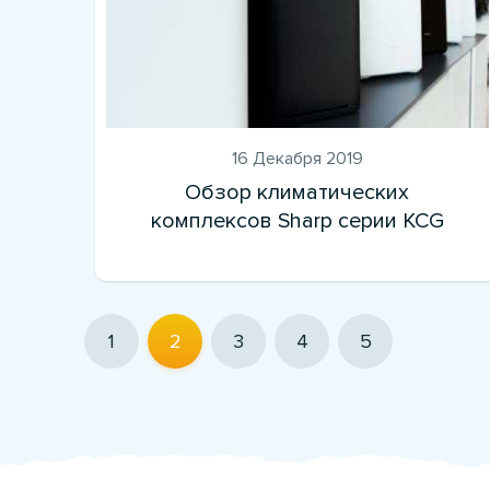
16 Декабря 2019
Обзор климатических
комплексов Sharp серии KCG
1
2
3
4
5