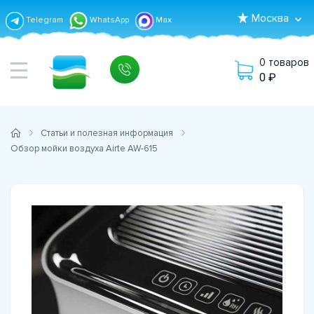
Москва
Telegram
WhatsApp
Max
0 товаров
0
Статьи и полезная информация
Обзор мойки воздуха Airte AW-615