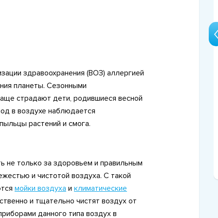
зации здравоохранения (ВОЗ) аллергией
ния планеты. Сезонными
14 Января 2016
чаще страдают дети, родившиеся весной
Рейтинг лучших
риод в воздухе наблюдается
6
ультразвуковых увлажнителей
пыльцы растений и смога.
2016 года
ь не только за здоровьем и правильным
вежестью и чистотой воздуха. С такой
ются
мойки воздуха
и
климатические
ственно и тщательно чистят воздух от
приборами данного типа воздух в