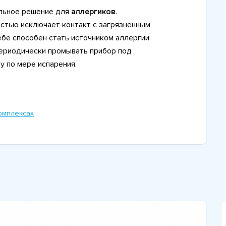
альное решение для
аллергиков
.
стью исключает контакт с загрязненным
ебе способен стать источником аллергии.
периодически промывать прибор под
у по мере испарения.
омплексах