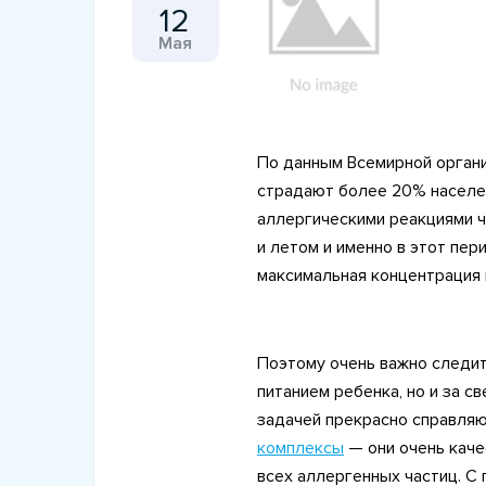
12
Мая
По данным Всемирной органи
страдают более 20% населе
28 Февраля 2023
аллергическими реакциями 
Обзор ультразвуковго
и летом и именно в этот пе
увлажнителя AiRTe KM-57
максимальная концентрация 
Поэтому очень важно следит
питанием ребенка, но и за с
задачей прекрасно справля
комплексы
— они очень каче
всех аллергенных частиц. С 