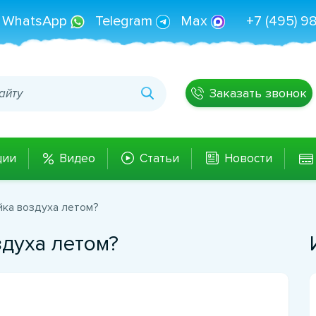
WhatsApp
Telegram
Max
+7 (495) 9
Заказать звонок
ции
Видео
Статьи
Новости
йка воздуха летом?
здуха летом?