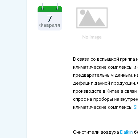
7
Февраля
3 Сентября 2022
Как выбрать увлажнител
воздуха для квартиры
В связи со вспышкой гриппа
климатические комплексы и 
предварительным данным, н
дефицит данной продукции. 
производств в Китае в связ
спрос на проборы на внутре
климатические комплексы
S
Очистители воздуха
Daikin
б