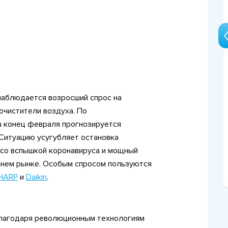
ь
15 Января 2020
 наблюдается возросший спрос на
Рейтинг климатических
очистители воздуха. По
комплексов японских брендов
а конец февраля прогнозируется
Ситуацию усугубляет остановка
и со вспышкой коронавируса и мощный
ннем рынке. Особым спросом пользуются
HARP
и
Daikin
.
лагодаря революционным технологиям