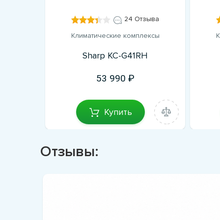
зывов
24 Отзыва
ексы
Климатические комплексы
К
W
Sharp KC-G41RH
53 990
Купить
Отзывы: