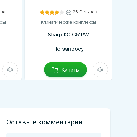
ыва
26 Отзывов
ксы
Климатические комплексы
Кл
Sharp KC-G61RW
По запросу
Купить
Оставьте комментарий