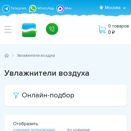
Москва
Telegram
WhatsApp
Max
0 товаров
0
Увлажнители воздуха
Увлажнители воздуха
Онлайн-подбор
Отобразить:
сначала популярные
по новизне